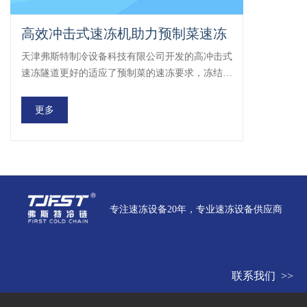
高效冲击式速冻机助力预制菜速冻
天津弗斯特制冷设备科技有限公司开发的高冲击式
速冻隧道更好的适应了预制菜的速冻要求，冻结更
快，效率更高！打通产业与市场，预制菜是兴村振
兴的“硬菜”“生产预制菜的中央厨房一头连接产地
更多
田头，一头连接市场餐桌，是推动产业兴旺的重要
载体，是延伸产业链、提升价值链、打造供应链的
有效手段。”全国人大代表陈瑞爱表示，广东农业
资源种类丰富，发展预制菜产业是促进现代农业与
食品产业集群高质量发展、推动乡村产业振兴的重
要载体，是释放现代农业产业园集群效应、推动大
专注速冻设备20年，专业速冻设备供应商
湾区“菜篮子”提质升级的有力抓手。用创新推动行
业有序竞争，打造舌尖上的新鲜美味
联系我们 >>