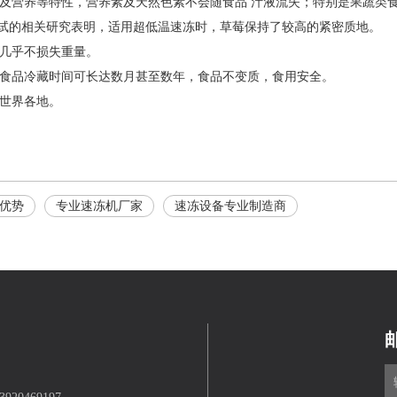
以及营养等特性，营养素及天然色素不会随食品 汁液流失；特别是果蔬类
试的相关研究表明，适用超低温速冻时，草莓保持了较高的紧密质地。
，几乎不损失重量。
的食品冷藏时间可长达数月甚至数年，食品不变质，食用安全。
到世界各地。
优势
专业速冻机厂家
速冻设备专业制造商