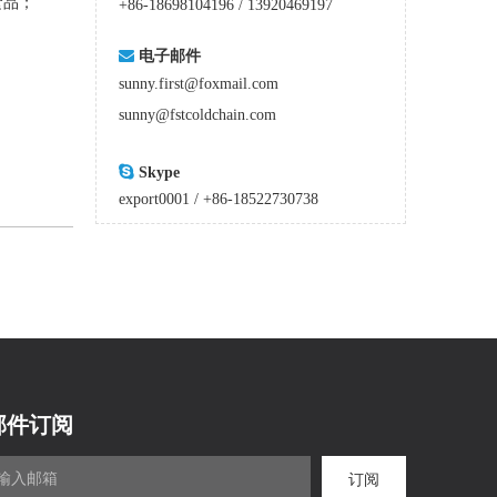
食品；
+86-18698104196 / 13920469197

电子邮件
sunny.first@foxmail.com
sunny@fstcoldchain.com

Skype
export0001 / +86-18522730738
邮件订阅
订阅