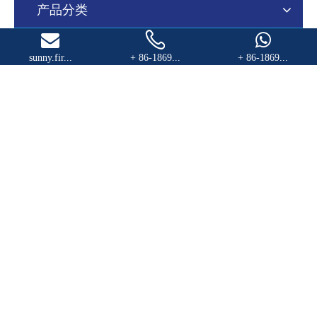
产品分类
sunny.fir...
+ 86-1869...
+ 86-1869...
联系我们

地址
中国天津

电话
+86-18698104196 / 13920469197

电子邮件
sunny.first@foxmail.com
sunny@fstcoldchain.com

Skype
export0001 / +86-18522730738