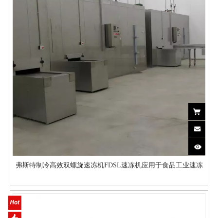
弗斯特制冷高效双螺旋速冻机FDSL速冻机应用于食品工业速冻