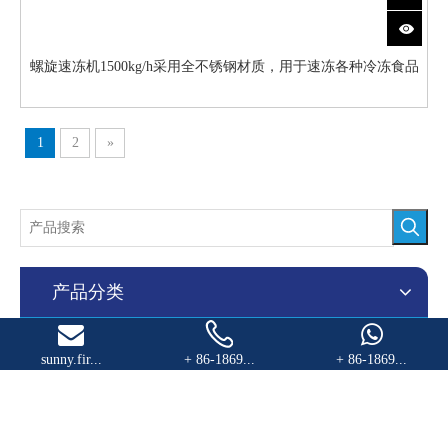
螺旋速冻机1500kg/h采用全不锈钢材质，用于速冻各种冷冻食品
1
2
»
产品分类
sunny.fir...
+ 86-1869...
+ 86-1869...
联系我们

地址
中国天津