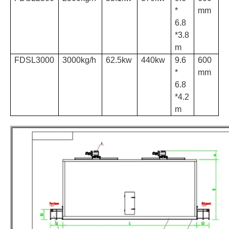
*
mm
6.8
*3.8
m
FDSL3000
3000kg/h
62.5kw
440kw
9.6
600
*
mm
6.8
*4.2
m