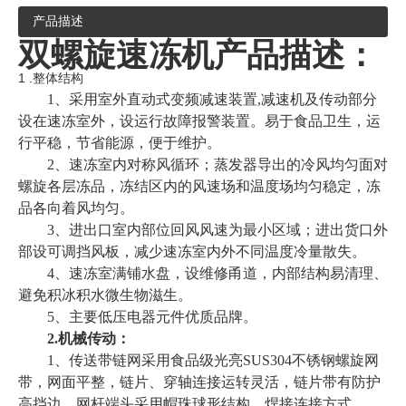
产品描述
双螺旋速冻机产品描述：
1 .整体结构
1、采用
室外直动式变频减速装置
,
减速机及传动部分
设在速冻室外，设运行故障报警装置。易于食品卫生，运
行平稳，节省能源，便于维护。
2、速冻室内对称风循环；蒸发器导出的冷风均匀面对
螺旋各层冻品，冻结区内的风速场和温度场均匀稳定，
冻
品各向着风
均匀。
3、进出口室内部位回风风速为最小区域；进出货口外
部设可调挡风板，减少速冻室内外不同温度冷量散失。
4、速冻室满铺水盘，设维修甬道，内部结构易清理、
避免积冰积水微生物滋生。
5、主要低压电器元件优质品牌。
2.机械传动：
1、传送带链网采用食品级光亮SUS304不锈钢螺旋网
带，网面平整，链片、穿轴连接运转灵活，链片带有防护
高挡边。网杆端头采用帽珠球形结构，焊接连接方式。