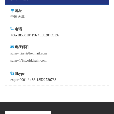

地址
中国天津

电话
+86-18698104196 / 13920469197

电子邮件
sunny.first@foxmail.com
sunny@fstcoldchain.com

Skype
export0001 / +86-18522730738