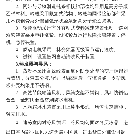
2、网带与导轨滑道托条相接触部位均采用超高分子聚
乙稀材料。转毂采用鼠笼式结构，转毂与网带接触部件采
用不锈钢骨架外镶圆弧形状竖条超高分子聚乙烯条。
3、转毂驱动采用
室外直动式变频减速装置
驱动，链网
涨紧装置采用重锤涨紧。设涨紧及运行故障报警装置，停
机、急停装置。
4、驱动电机采用士林变频器无级调节运行速度。
5、进料口设置链网自动清洗风干装置。
3.蒸发器与导风：
1、蒸发器采用高效经表面氧化防锈处理的变片距铝翅
片管组，分液器分液均匀，结霜滞后，气流通畅，支架风
板外壳均采用不锈钢。
2、高效节能轴流风机，风筒支架不锈钢，风叶防锈铝
合金，全封闭低温防潮防水电机。
3、水融霜淋水装置采用上喷淋形式，均匀快速洁净，
独立排水。
4、
速冻室内对称风循环；冷风均匀面对各层冻品，进
出口室内部位回风风速为最小区域；进出货口外部设可调