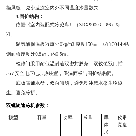
挡风板，减少速冻室内外不同温度冷量散失。
4.围护结构：
依据《室内装配式冷藏库》（
ZBX99003—86）
标
准
。
聚氨酯保温板容重
≥40kg/m3,
厚度
150㎜
，双面
304不锈
钢面板
厚度外
0.8㎜，内0.5㎜
。
检修门采用耐低温耐油双密封胶条，双铰链双门插，
36V安全电压电加热装置，保温面板与围护结构同。
底板满铺水盘，双向倾斜，
避免积冰积水微生物滋
生。避免冷桥。
双螺旋速冻机参数：
模型
容量
功率
冷量
库
皮带
体
宽度
尺