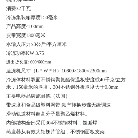
消费32千瓦
冷冻集装箱厚度150毫米
产品高度≤100mm
皮带宽度1300毫米
水输入压力≥3公斤/平方厘米
冷冻功率KW 3.75
进出货长度: 600/600mm
速冻机尺寸（L * W * H）10800×1800×2300mm
冷冻体材料双面不锈钢聚氨酯保温板密度或40千克/立方
米，150毫米的厚度，304不锈钢外板厚度大于0.8mm
主要电器品牌施耐德（法国）
带速度和食品级塑料网带;频率转换步骤无级调速
滑动轨道材料超高分子量聚乙烯材料。
内部结构全部采用304不锈钢材料，氩弧焊
蒸发器从有效大铝翅片管组，不锈钢面板支架